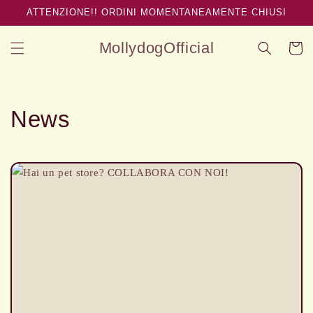
Vai
ATTENZIONE!! ORDINI MOMENTANEAMENTE CHIUSI
direttamente
ai contenuti
MollydogOfficial
Carrello
News