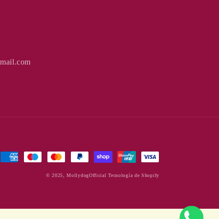
gmail.com
Formas
de
© 2025,
MollydogOfficial
Tecnología de Shopify
pago