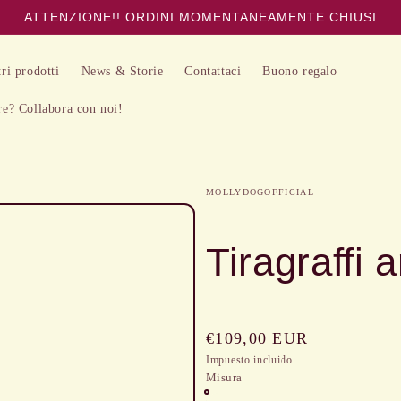
ATTENZIONE!! ORDINI MOMENTANEAMENTE CHIUSI
tri prodotti
News & Storie
Contattaci
Buono regalo
re? Collabora con noi!
MOLLYDOGOFFICIAL
Tiragraffi a
Precio
€109,00 EUR
habitual
Impuesto incluido.
Misura