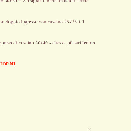
o 30x30 + 2 tiragraffi intercambiabili Trixie
on doppio ingresso con cuscino 25x25 + 1
mpreso di cuscino 30x40 - altezza pilastri lettino
GIORNI