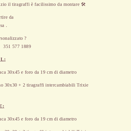
io il tiragraffi è facilissimo da montare 🛠
rtire da
sa .
sonalizzato ?
📱 351 577 1889
L:
aca 30x45 e foro da 19 cm di diametro
o 30x30 + 2 tiragraffi intercambiabili Trixie
E:
aca 30x45 e foro da 19 cm di diametro