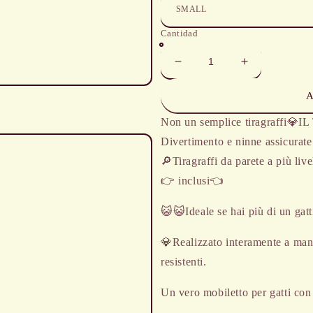
Cantidad
Reducir
Aumentar
cantidad
cantidad
para
para
A
Tiragraffi
Tiragraffi
o
Non un semplice tiragraffi
artigianale
artigianale
dia
Divertimento e ninne assicurate
🔎Tiragraffi da parete a più liv
👉 inclusi👈
😺😺Ideale se hai più di un gatt
💎Realizzato interamente a man
resistenti.
Un vero mobiletto per gatti con 