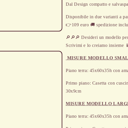
Dal Design compatto e salvaspaz
Disponibile in due varianti a pa
👉109 euro 🚚 spedizione inclu
🔎🔎🔎 Desideri un modello per
o
Scrivimi e lo creiamo insieme 
dia
MISURE MODELLO SMAL
Piano terra: 45x60x35h con am
Primo piano: Casetta con cuscin
30x9cm
MISURE MODELLO LARG
Piano terra: 45x60x35h con am