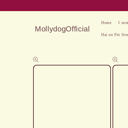
Ir
directamente
al contenido
Home
I nos
MollydogOfficial
Hai un Pet Sto
Ir
directamente
a la
información
del producto