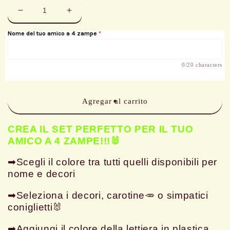
Reducir
Aumentar
cantidad
cantidad
Nome del tuo amico a 4 zampe
para
para
SET
SET
COMPLETO
COMPLETO
0/20 characters
PER
PER
CONIGLI
CONIGLI
SMALL
SMALL
Agregar al carrito
CREA IL SET PERFETTO PER IL TUO
AMICO A 4 ZAMPE!!!🐰
➡Scegli il colore tra tutti quelli disponibili per
nome e decori
➡Seleziona i decori, carotine🥕 o simpatici
coniglietti🐰
➡Aggiungi il colore della lettiera in plastica