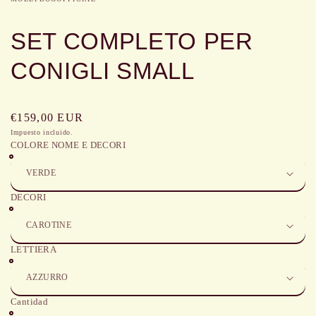
ventana
ventana
ventana
modal
modal
modal
SET COMPLETO PER
CONIGLI SMALL
Precio
€159,00 EUR
habitual
Impuesto incluido.
COLORE NOME E DECORI
DECORI
LETTIERA
Cantidad