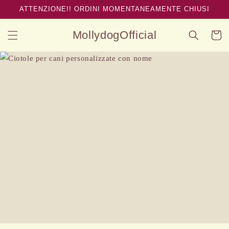
Ir
ATTENZIONE!! ORDINI MOMENTANEAMENTE CHIUSI
directamente
al contenido
MollydogOfficial
Carrito